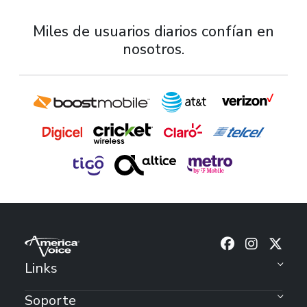
Miles de usuarios diarios confían en
nosotros.
Sigu
Links
Soporte
¿Olvidaste tu contraseña?