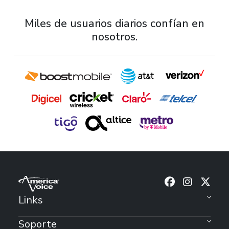
Miles de usuarios diarios confían en
nosotros.
Sigu
Links
Soporte
¿Olvidaste tu contraseña?